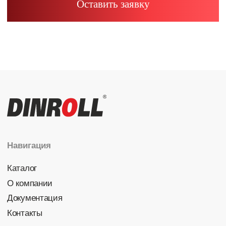
Радиально-упорные
Роликовые (цилиндрические /
конические / сферические)
Игольчатые
Корпусные узлы
Специальные подшипники
Контакты
info@dinroll.com
+7 (495) 109-41-21
Cоциальные сети
Политика конфиденциальности
© 2026 DINROLL. Все права защищены.