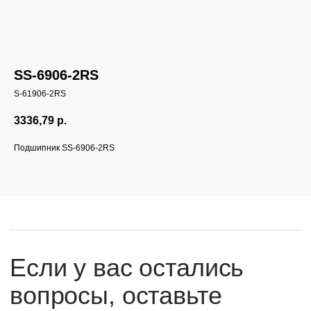
SS-6906-2RS
S-61906-2RS
Если у вас остались
вопросы, оставьте
3336,79
р.
заявку и мы свяжемся
Подшипник SS-6906-2RS
с вами
Оперативно ответим на все вопросы
и подберем подходящее решение под вашу
задачу и бюджет.
+7