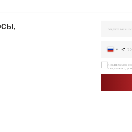
+7
Я подтверждаю ознакомление и даю Согласи
и на условиях, указанных
в Политике обраб
Остав