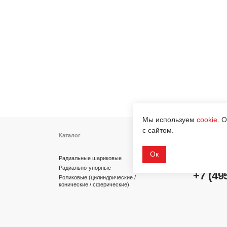
Каталог
Контакты
info@dinroll.com
Радиальные шариковые
Радиально-упорные
+7 (495) 109-41-2
Роликовые (цилиндрические /
конические / сферические)
Игольчатые
Корпусные узлы
Cоциальные сети
Специальные подшипники
Мы используем
cookie
. 
с сайтом.
Ок