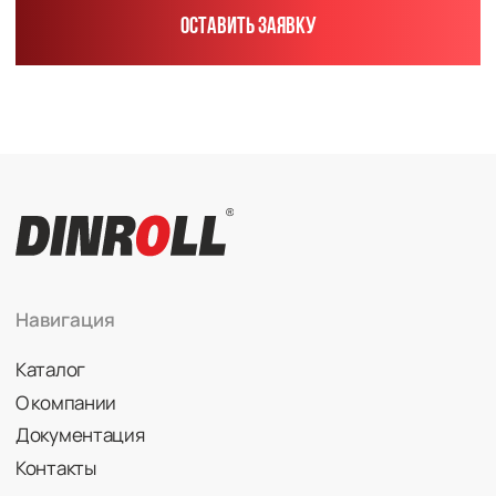
Радиально-упорные
Роликовые (цилиндрические /
конические / сферические)
Игольчатые
Корпусные узлы
Специальные подшипники
Контакты
info@dinroll.com
+7 (495) 109-41-21
Cоциальные сети
Политика конфиденциальности
© 2026 DINROLL. Все права защищены.